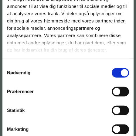
annoncer, til at vise dig funktioner til sociale medier og til
at analysere vores trafik. Vi deler også oplysninger om
din brug af vores hjemmeside med vores partnere inden
for sociale medier, annonceringspartnere og
analysepartnere. Vores partnere kan kombinere disse
data med andre oplysninger, du har givet dem, eller som
de har indsamlet fra din brug af deres tjenester.
Lad os
ringe dig
Samtykkevalg
op
Nødvendig
Bare rolig, vi
giver ikke dine
Præferencer
informationer
væk og vi
Statistik
ringer ikke fra
skjult nummer.
Marketing
Hvis du helst