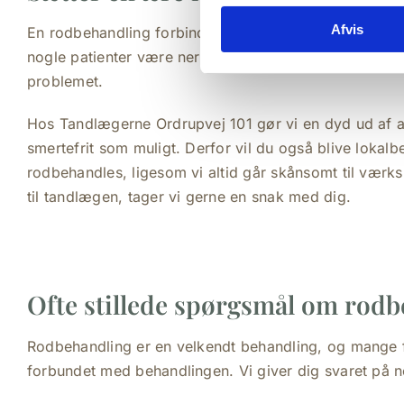
Afvis
En rodbehandling forbindes ofte med en smertefuld b
nogle patienter være nervøse for at gå til tandlægen,
problemet.
Hos Tandlægerne Ordrupvej 101 gør vi en dyd ud af a
smertefrit som muligt. Derfor vil du også blive lokalb
rodbehandles, ligesom vi altid går skånsomt til værks
til tandlægen, tager vi gerne en snak med dig.
Ofte stillede spørgsmål om rod
Rodbehandling er en velkendt behandling, og mange
forbundet med behandlingen. Vi giver dig svaret på 