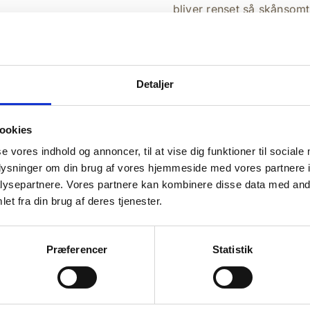
bliver renset så skånsomt
rodkanalen med plastik, s
vi også beskytte tanden 
elmæssigt til
Hvilke symptom
Detaljer
Du kan have symptomer på
ookies
 gå regelmæssigt til
fleste tilfælde vil rodbet
se vores indhold og annoncer, til at vise dig funktioner til sociale
ar begyndende huller i
når du er ved tandlægen.
oplysninger om din brug af vores hjemmeside med vores partnere i
parer dig for en
ysepartnere. Vores partnere kan kombinere disse data med andr
Nogle af symptomerne p
et fra din brug af deres tjenester.
tygning, konstante tands
a der ikke er mange
og ømhed ved synkning.
en rigtige behandling.
Præferencer
Statistik
behandling bliver aktuelt.
Har du en af følgende sy
tøve med at kontakte os, 
tefrit