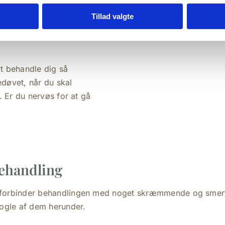
KONTAKT OS
Tillad valgte
ehandling, og derfor kan
 hvilket kan forværre
t behandle dig så
edøvet, når du skal
. Er du nervøs for at gå
behandling
 forbinder behandlingen med noget skræmmende og smert
nogle af dem herunder.