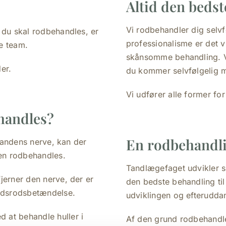
Altid den bedst
Vi rodbehandler dig selvf
 du skal rodbehandles, er
professionalisme er det vi
e team.
skånsomme behandling. Vi
er.
du kommer selvfølgelig m
Vi udfører alle former fo
handles?
En rodbehandli
 tandens nerve, kan der
den rodbehandles.
Tandlægefaget udvikler sig
jerner den nerve, der er
den bedste behandling til
pidsrodsbetændelse.
udviklingen og efterudda
 at behandle huller i
Af den grund rodbehandler