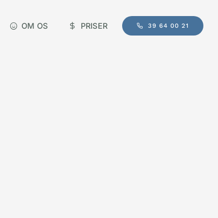
OM OS
PRISER
39 64 00 21