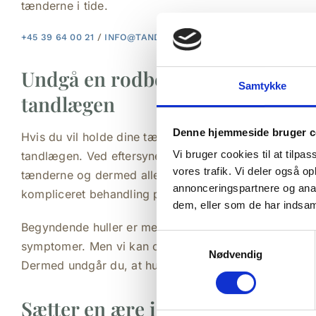
tænderne i tide.
+45 39 64 00 21
/
INFO@TANDLAEGE-ORDRUP.DK
Undgå en rodbehandling – gå reg
Samtykke
tandlægen
Denne hjemmeside bruger c
Hvis du vil holde dine tænder sunde og raske, bør du
Vi bruger cookies til at tilpas
tandlægen. Ved eftersynet kan tandlægen se, om du h
vores trafik. Vi deler også 
tænderne og dermed allerede behandle dig der. Det s
annonceringspartnere og anal
kompliceret behandling på et senere tidspunkt.
dem, eller som de har indsaml
Begyndende huller er meget svære at opdage selv, d
Samtykkevalg
symptomer. Men vi kan opdage det og finde frem til d
Nødvendig
Dermed undgår du, at hullet udvikler sig, og at en rod
Sætter en ære i at behandle smer