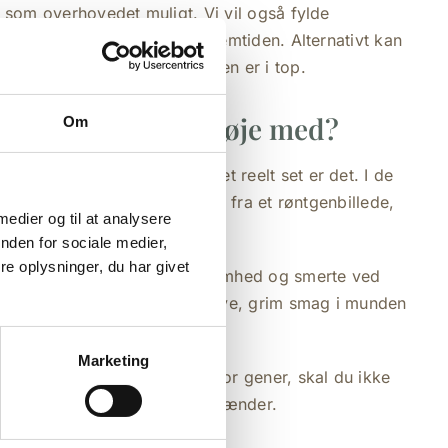
 som overhovedet muligt. Vi vil også fylde
om skal beskytte tanden i fremtiden. Alternativt kan
med en krone, så holdbarheden er i top.
er skal jeg holde øje med?
Om
 rodbetændelse, uden at det reelt set er det. I de
ændelse opdages tilfældigt ud fra et røntgenbillede,
 medier og til at analysere
nden for sociale medier,
e oplysninger, du har givet
å rodbetændelse kan være ømhed og smerte ved
merter, ændring i tandens farve, grim smag i munden
Marketing
mptomer eller andre former for gener, skal du ikke
så vi kan få undersøgt dine tænder.